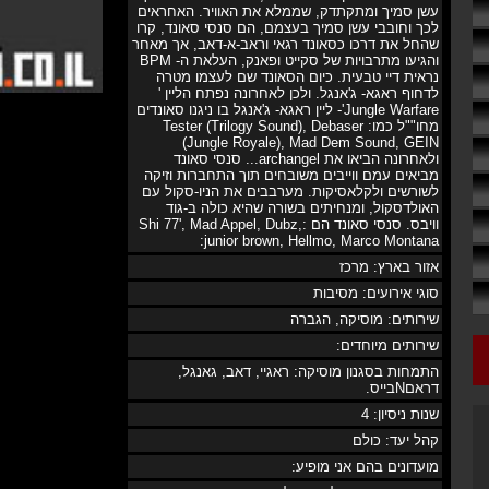
עשן סמיך ומתקתדק, שממלא את האוויר. האחראים
לכך וחובבי עשן סמיך בעצמם, הם סנסי סאונד, קרו
שהחל את דרכו כסאונד רגאי וראב-א-דאב, אך מאחר
והגיעו מתרבויות של סקייט ופאנק, העלאת ה- BPM
נראית דיי טבעית. כיום הסאונד שם לעצמו מטרה
לדחוף ראגא- ג'אנגל. ולכן לאחרונה נפתח הליין '
Jungle Warfare'- ליין ראגא- ג'אנגל בו ניגנו סאונדים
מחו""ל כמו: Tester (Trilogy Sound), Debaser
(Jungle Royale), Mad Dem Sound, GEIN
ולאחרונה הביאו את archangel... סנסי סאונד
מביאים עמם ווייבים משובחים תוך התחברות וזיקה
לשורשים ולקלאסיקות. מערבבים את הניו-סקול עם
האולדסקול, ומנחיתים בשורה שהיא כולה ב-גוד
וויבס. סנסי סאונד הם :Shi 77', Mad Appel, Dubz,
junior brown, Hellmo, Marco Montana:
אזור בארץ: מרכז
סוגי אירועים: מסיבות
שירותים: מוסיקה, הגברה
שירותים מיוחדים:
התמחות בסגנון מוסיקה: ראגיי, דאב, גאנגל,
דראםNבייס.
שנות ניסיון: 4
קהל יעד: כולם
מועדונים בהם אני מופיע: