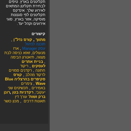
תקליטנים בארץ. טיפים
לבחירת תקליטן המתאים
לאירוע שלך. אינדקס
תקליטנים לפי סגנונות
מוסיקה, אזור בארץ, סוגי
אירועים וקהל יעד.
קישורים
מתווך
,
קורס נדל"ן
,
תוכנה לניהול
עסק
Manager
,
ארז
מנעולים
,
זאזא
כניסה לבת
מצווה
,
תיאטרון הבימה
,
בניית אתרים
לעסקים
,
ריקוד
חתונה
,
רקדנים סמויים
לרקוד מהלב
,
קורס
סקיפרים בהרצליה Blue
Wave
,
צימרים
באמירים
,
תכשיטים
שני
יעקובי
,
רקדניות בטן
,
רונן
ברק ושות'
עורך דין
תאונות דרכים
,
מכון כושר