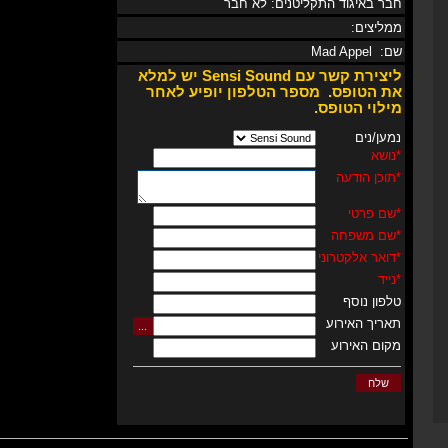
חבר באיגוד התקליטנים: לא חבר
ממליצים:
שם: Mad Appel
ליצירת קשר עם
Sensi Sound
יש למלא
את
הטופס.
מספר
הטלפון
יופיע לאחר
מילוי הטופס
.
נמען/נים
*
נושא
*
תוכן הודעה
*
שם פרטי
*
שם משפחה
*
דואר אלקטרוני
*
נייד
טלפון נוסף
תאריך האירוע
מקום האירוע