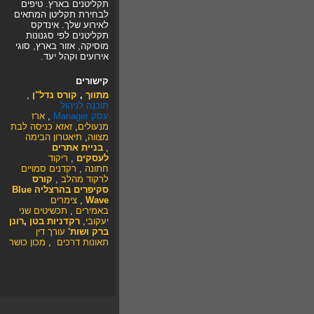
תקליטנים בארץ. טיפים
לבחירת תקליטן המתאים
לאירוע שלך. אינדקס
תקליטנים לפי סגנונות
מוסיקה, אזור בארץ, סוגי
אירועים וקהל יעד.
קישורים
מתווך
,
קורס נדל"ן
,
תוכנה לניהול
עסק
Manager
,
ארז
מנעולים
,
זאזא
כניסה לבת
מצווה
,
תיאטרון הבימה
,
בניית אתרים
לעסקים
,
ריקוד
חתונה
,
רקדנים סמויים
לרקוד מהלב
,
קורס
סקיפרים בהרצליה Blue
Wave
,
צימרים
באמירים
,
תכשיטים
שני
יעקובי
,
רקדניות בטן
,
רונן
ברק ושות'
עורך דין
תאונות דרכים
,
מכון כושר