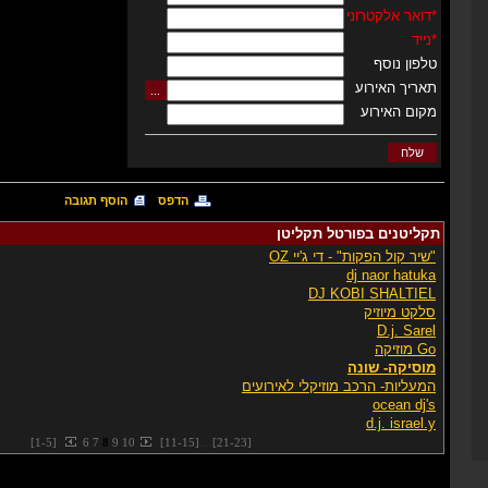
*
דואר אלקטרוני
*
נייד
טלפון נוסף
תאריך האירוע
מקום האירוע
הדפס
הוסף תגובה
תקליטנים בפורטל תקליטן
"שיר קול הפקות" - די ג'יי OZ
dj naor hatuka
DJ KOBI SHALTIEL
סלקט מיוזיק
D.j. Sarel
Go מוזיקה
מוסיקה- שונה
המעליות- הרכב מוזיקלי לאירועים
ocean dj's
d.j. israel.y
...
[
1
-
5
]
6
7
8
9
10
[
11
-
15
]
[
21
-
23
]