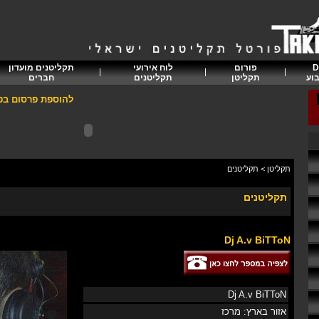
D
פורום
לוח אירועי
תקליטנים מועדון
וע
תקליטן
תקליטנים
חברים
להוספת פרסום בפור
תקליטן
>
תקליטנים
תקליטנים
Dj A.v BiTToN
Dj A.v BiTToN
אזור בארץ: מרכז