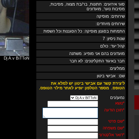
סוגי אירועים: חתונות, בר/בת מצווה, מסיבות,
מסיבות נוער, מועדונים
שירותים: מוסיקה
שירותים מיוחדים:
התמחות בסגנון מוסיקה: כל הסגננות וכל השפות
שנות ניסיון: 7
קהל יעד: כולם
מועדונים בהם אני מופיע: משתנה
Dj A.v BiTToN
חבר באיגוד התקליטנים: לא חבר
ממליצים:
שם: אבישי ביטון
ליצירת קשר עם אבישי ביטון יש למלא את
הטופס.
מספר
הטלפון
יופיע לאחר מילוי הטופס
.
נמען/נים
*
נושא
*
תוכן הודעה
*
שם פרטי
*
שם משפחה
*
דואר אלקטרוני