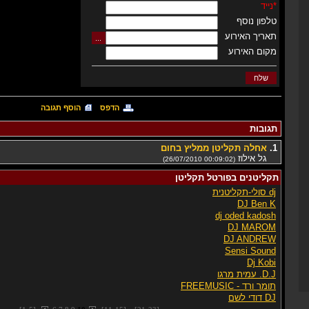
*
נייד
טלפון נוסף
תאריך האירוע
מקום האירוע
הדפס
הוסף תגובה
תגובות
1.
אחלה תקליטן ממליץ בחום
גל אילוז
(26/07/2010 00:09:02)
תקליטנים בפורטל תקליטן
dj סולי-תקליטנית
DJ Ben K
dj oded kadosh
DJ MAROM
DJ ANDREW
Sensi Sound
Dj Kobi
D.J. עמית מרגו
תומר ורד - FREEMUSIC
DJ דודי לשם