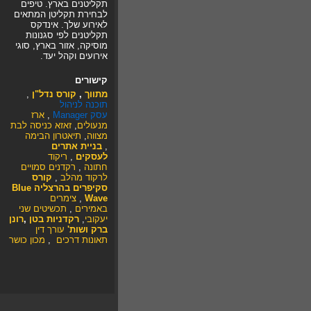
תקליטנים בארץ. טיפים
לבחירת תקליטן המתאים
לאירוע שלך. אינדקס
תקליטנים לפי סגנונות
מוסיקה, אזור בארץ, סוגי
אירועים וקהל יעד.
קישורים
מתווך
,
קורס נדל"ן
,
תוכנה לניהול
עסק
Manager
,
ארז
מנעולים
,
זאזא
כניסה לבת
מצווה
,
תיאטרון הבימה
,
בניית אתרים
לעסקים
,
ריקוד
חתונה
,
רקדנים סמויים
לרקוד מהלב
,
קורס
סקיפרים בהרצליה Blue
Wave
,
צימרים
באמירים
,
תכשיטים
שני
יעקובי
,
רקדניות בטן
,
רונן
ברק ושות'
עורך דין
תאונות דרכים
,
מכון כושר