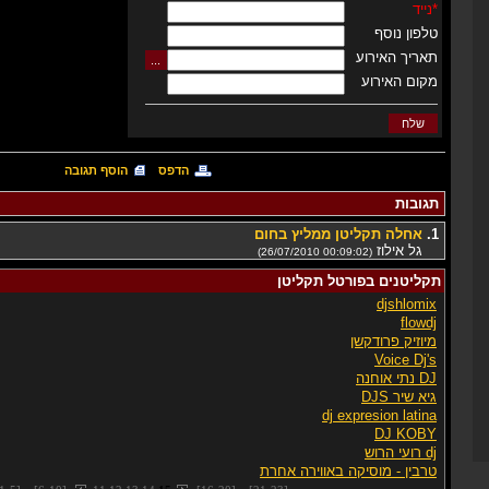
*
נייד
טלפון נוסף
תאריך האירוע
מקום האירוע
הדפס
הוסף תגובה
תגובות
1.
אחלה תקליטן ממליץ בחום
גל אילוז
(26/07/2010 00:09:02)
תקליטנים בפורטל תקליטן
djshlomix
flowdj
מיוזיק פרודקשן
Voice Dj's
DJ נתי אוחנה
גיא שיר DJS
dj expresion latina
DJ KOBY
dj רועי הרוש
טרבין - מוסיקה באווירה אחרת