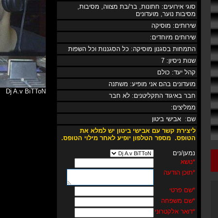
סוגי אירועים: חתונות, בר/בת מצווה, מסיבות,
מסיבות נוער, מועדונים
שירותים: מוסיקה
שירותים מיוחדים:
התמחות בסגנון מוסיקה: כל הסגננות וכל השפות
שנות ניסיון: 7
קהל יעד: כולם
מועדונים בהם אני מופיע: משתנה
Dj A.v BiTToN
חבר באיגוד התקליטנים: לא חבר
ממליצים:
שם: אבישי ביטון
ליצירת קשר עם אבישי ביטון יש למלא את
הטופס.
מספר
הטלפון
יופיע לאחר מילוי הטופס
.
נמען/נים
*
נושא
*
תוכן הודעה
*
שם פרטי
*
שם משפחה
*
דואר אלקטרוני