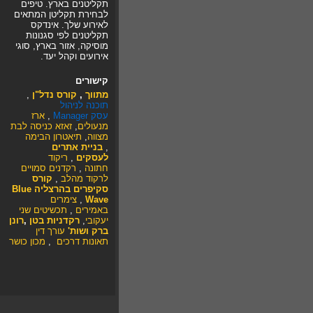
תקליטנים בארץ. טיפים
לבחירת תקליטן המתאים
לאירוע שלך. אינדקס
תקליטנים לפי סגנונות
מוסיקה, אזור בארץ, סוגי
אירועים וקהל יעד.
קישורים
מתווך
,
קורס נדל"ן
,
תוכנה לניהול
עסק
Manager
,
ארז
מנעולים
,
זאזא
כניסה לבת
מצווה
,
תיאטרון הבימה
,
בניית אתרים
לעסקים
,
ריקוד
חתונה
,
רקדנים סמויים
לרקוד מהלב
,
קורס
סקיפרים בהרצליה Blue
Wave
,
צימרים
באמירים
,
תכשיטים
שני
יעקובי
,
רקדניות בטן
,
רונן
ברק ושות'
עורך דין
תאונות דרכים
,
מכון כושר