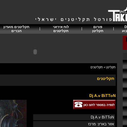
D
פורום
לוח אירועי
תקליטנים מועדון
וע
תקליטן
תקליטנים
חברים
תקליטן
>
תקליטנים
תקליטנים
Dj A.v BiTToN
Dj A.v BiTToN
אזור בארץ: מרכז