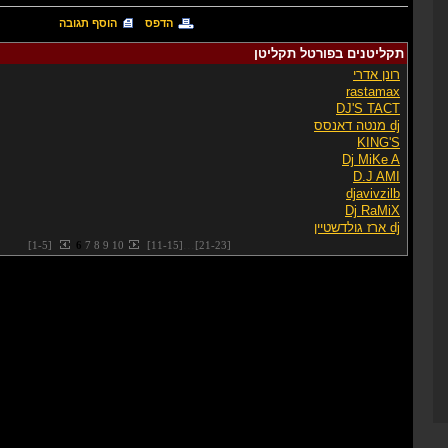
הדפס
הוסף תגובה
תקליטנים בפורטל תקליטן
רונן אדרי
rastamax
DJ'S TACT
dj מנטה דאנסס
KING'S
Dj MiKe A
D.J AMI
djavivzilb
Dj RaMiX
dj ארז גולדשטיין
...
[
1
-
5
]
6
7
8
9
10
[
11
-
15
]
[
21
-
23
]