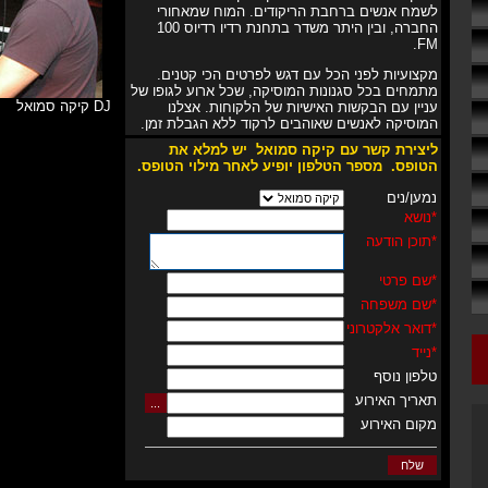
לשמח אנשים ברחבת הריקודים. המוח שמאחורי
החברה, ובין היתר משדר בתחנת רדיו רדיוס 100
FM.
מקצועיות לפני הכל עם דגש לפרטים הכי קטנים.
מתמחים בכל סגנונות המוסיקה, שכל ארוע לגופו של
DJ קיקה סמואל
עניין עם הבקשות האישיות של הלקוחות. אצלנו
המוסיקה לאנשים שאוהבים לרקוד ללא הגבלת זמן.
ליצירת קשר עם קיקה סמואל
יש למלא את
הטופס.
מספר
הטלפון
יופיע לאחר מילוי הטופס
.
נמען/נים
*נושא
*תוכן הודעה
*שם פרטי
*שם משפחה
*דואר אלקטרוני
*נייד
טלפון נוסף
תאריך האירוע
מקום האירוע