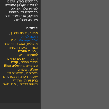
תקליטנים בארץ. טיפים
לבחירת תקליטן המתאים
לאירוע שלך. אינדקס
תקליטנים לפי סגנונות
מוסיקה, אזור בארץ, סוגי
אירועים וקהל יעד.
קישורים
מתווך
,
קורס נדל"ן
,
תוכנה לניהול
עסק
Manager
,
ארז
מנעולים
,
זאזא
כניסה לבת
מצווה
,
תיאטרון הבימה
,
בניית אתרים
לעסקים
,
ריקוד
חתונה
,
רקדנים סמויים
לרקוד מהלב
,
קורס
סקיפרים בהרצליה Blue
Wave
,
צימרים
באמירים
,
תכשיטים
שני
יעקובי
,
רקדניות בטן
,
רונן
ברק ושות'
עורך דין
תאונות דרכים
,
מכון כושר