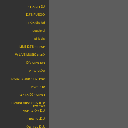
DJ רונן אדרי
DJ'S FUEGO
dj's led אלי דוד
double dj
pink djs
יוסי חן - LINE DJ'S
להקת W LIVE MUSIC
ניסו מיקס Dj's
סלקט מיוזיק
עמיר כהן - פסגת המוסיקה
פדי די-ג'ייז
רמיקס - DJ אודי בר
שרון טון - הפקות ומוסיקה
לאירועים
D.J גילי בר יוסף
D.J. ניר צפריר
.D.J כפיר שלי