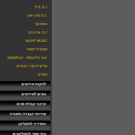
D.J. פילו
.D.J מורן יואבי
dj metro
D.J. שרון כהן
NIGHT MUSIC
חצוצרת רגשות
יבגני פילנובסקי - נגן סקסופון
שלישיית פניני הבארוק
אתרים
להקות אירועים
נגנים לאירועים
הרכבי קבלת פנים
שירותי הגברה ותאורה
המדריך לתקליטן
בתי ספר לתקליטנים