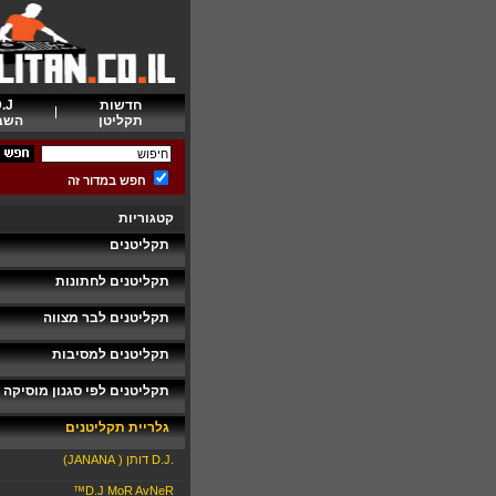
חדשות
.J
תקליטן
השב
חפש במדור זה
קטגוריות
תקליטנים
תקליטנים לחתונות
תקליטנים לבר מצווה
תקליטנים למסיבות
תקליטנים לפי סגנון מוסיקה
גלריית תקליטנים
.D.J דותן ( JANANA)
D.J MoR AvNeR™